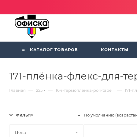
КАТАЛОГ ТОВАРОВ
КОНТАКТЫ
171-плёнка-флекс-для-те
—
—
—
Главная
225
164-термопленка-poli-tape
171-п
По умолчанию (возраста
ФИЛЬТР
Цена