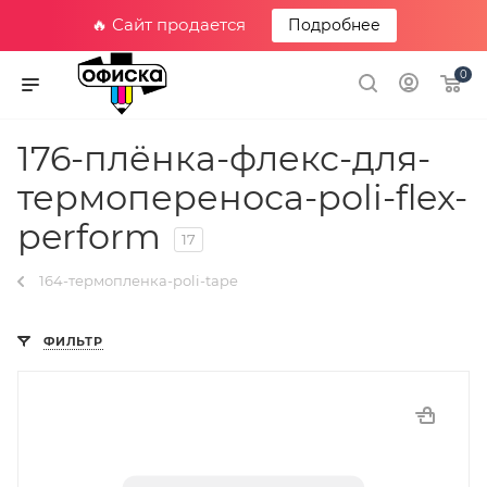
🔥 Сайт продается
Подробнее
0
176-плёнка-флекс-для-
термопереноса-poli-flex-
perform
17
164-термопленка-poli-tape
ФИЛЬТР